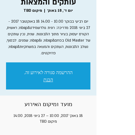
עותקים והמצאות
יום ד׳, 18 באוק׳
  |  
מיקום TBD
יום רביעי בבוקר 10.00 - 14.00 18 באוקטובר 2017 -
27 ביוני 2018 מדריכה: רונית גולדשמידט&nbsp; ראשית,
הקורס יעסוק בציור מתוך התבוננות. שנית, נכין עותקים
של Old Master בפחם&nbsp; ו&nbsp; שמנים. לבסוף,
נשלב התבוננות, העתקים והמצאה במשחקיות&nbsp;
פרויקטים.
ההרשמה סגורה לאירוע זה.
הבנת
מועד ומיקום האירוע
18 באוק׳ 2017, 10:00 – 27 ביוני 2018, 14:00
מיקום TBD