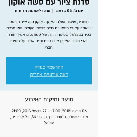
סדנת ציור עם סשה אוקון
יום ה׳, 06 בדצמ׳
  |  
מרכז לאמנות חזותית
חומרים, שיטות ועולם האמן. . אוקון הוא צייר מבוסס
שנאסף על ידי מוזיאונים רבים ברחבי העולם. הוא מרצה
בכיר בבצלאל שטיפח דורות של סטודנטים אסירי תודה.
והכי חשוב הוא בן אדם חכם ונדיב אהוב על חסידיו
וחבריו
ההרשמה סגורה
ראה אירועים אחרים
מועד ומיקום האירוע
06 בדצמ׳ 2018, 17:00 – 27 בדצמ׳ 2018, 21:00
מרכז לאמנות חזותית, דרך בן צבי 84, תל אביב יפו,
ישראל