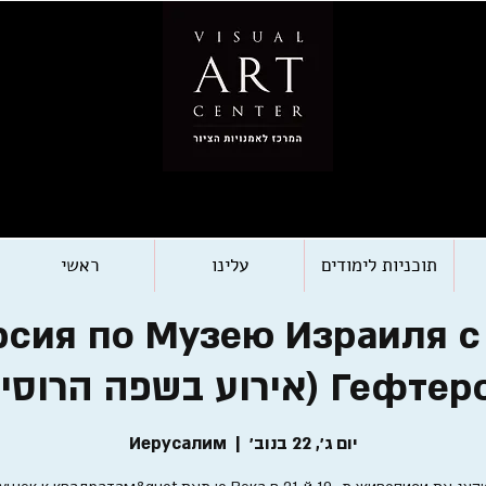
תוכניות לימודים
עלינו
ראשי
рсия по Музею Израиля с
Ге (אירוע בשפה הרוסית)
יום ג׳, 22 בנוב׳
  |  
Иерусалим