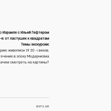
ю Израиля с Ильей Гефтером
Путь живописи מתוך 19- пастушек к квадратам
Темы экскурсии:
 - Взгляд художника על историю живописи 19 ו- 20 веков.
 течения в эпоху Модернизма
и зачем смотреть на картины?
סוג כרטיס