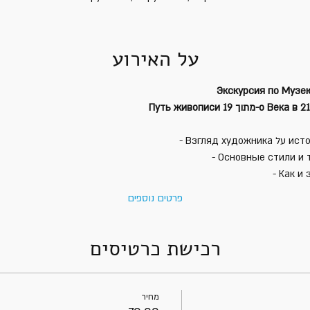
על האירוע
Экскурсия по Музе
о Века в 21-e: от
   - Основные стили и
   - Как 
פרטים נוספים
רכישת כרטיסים
מחיר