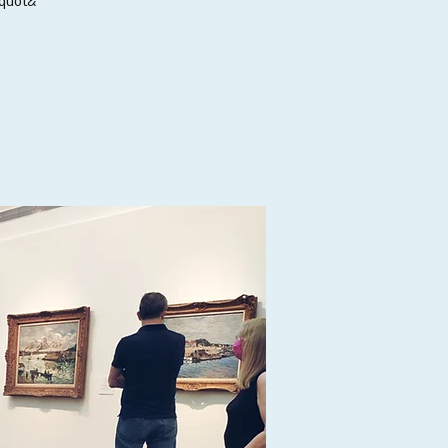
&quot;הצג את живописи מ- 19 о Века в 21-й: מאת пастушек к квадратам&quot;