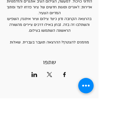
הזדוני כויכול. למעשה, הצילום הציב אתגרים והזדמנויות
אדירות: ז'אנרים וסוגות חדשים של ציור פרחו לצד ומתוך
המדיום הצעיר.
בהרצאה הקרובה נדון כיצד צילום וציור איתגרו, השפיעו
והשתלבו זה בזה. נבחן באילו דרכים ציירים מהשורה
הראשונה השתמשו בצילום.
מוזמנים להצטרף! ההרצאה תועבר בעברית. שאלות
ייענו בתום השיחה.
שתפו
תאריך ושעה:
28.06.2023
19.30 - 21.00
קישור וסיסמא זום:
https://us02web.zoom.us/j/84984445238
שעות הקורסים
Meeting ID: 849 8444 5238
Passcode: 174511
ימי א' 10:00-14:00
ימי א' 18:00-22:00
ימי ב' 10:00-14:00
ימי ב' 18:00-22:00