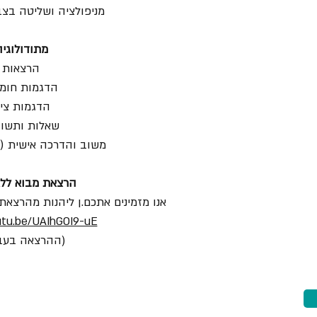
מניפולציה ושליטה בצ
מתודולוגיה
הרצאות
הדגמות חומר
הדגמות ציו
שאלות ותשו
משוב והדרכה אישית (ל
הרצאת מבוא ללא
אנו מזמינים אתכם.ן ליהנות מהרצאת
utu.be/UAIhGOI9-uE
(ההרצאה בעב