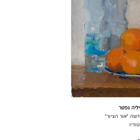
יליה גפטר
ה "אור הציור"
ודיו