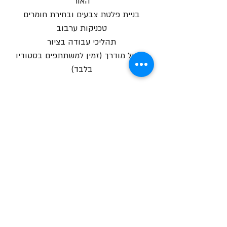
האור
בניית פלטת צבעים ובחירת חומרים
טכניקות ערבוב
תהליכי עבודה בציור
תרגול מודרך (זמין למשתתפים בסטודיו
בלבד)
הרצאת מבוא חינמית:
מוזמנים ליהנות מהרצאת מבוא חינמית
בנושא צבע ביוטיוב:
https://youtu.be/UAIhGOI9-uE
צור קשר