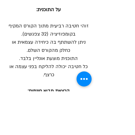
על התוכנית:
זוהי חטיבה רביעית מתוך הקורס המקיף
בקומפוזיציה (32 צפגשים).
ניתן להשתתף בה כיחידה עצמאית או
כחלק מהקורס השלם.
התוכנית מוצעת אונליין בלבד.
כל חטיבה יכולה להליקח בפני עצמה או
כרצף.
הרצאת מבוא חינמית:
https://www.youtube.com/watch?
v=NwsaGXuGe3U&t=26s