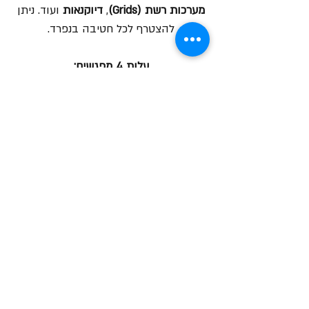
מערכות רשת (Grids)
,
דיוקנאות
ועוד. ניתן
להצטרף לכל חטיבה בנפרד.
עלות 4 מפגשים:
400 ש"ח
הרצאת מבוא חינמית:
הקליקו לשיעור מבוא
צור קשר
שעות הקורסים
ימי א' 10:00-14:00
ימי א' 18:00-22:00
ימי ב' 10:00-14:00